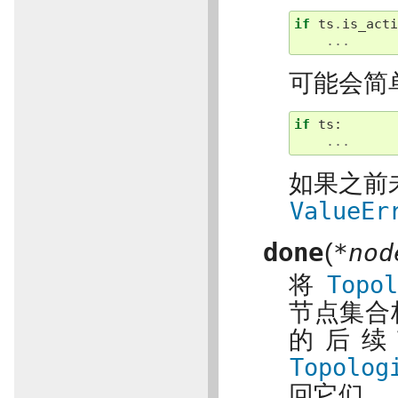
if
ts
.
is_act
...
可能会简
if
ts
:
...
如果之前
ValueEr
done
(
*nod
将
Topol
节点集合
的后续
Topolog
回它们。