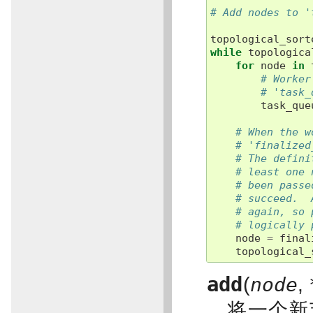
# Add nodes to '
topological_sort
while
topologica
for
node
in
# Worker
# 'task_
task_que
# When the w
# 'finalized
# The defini
# least one 
# been passe
# succeed.  
# again, so 
# logically 
node
=
final
topological_
add
(
node
,
将一个新