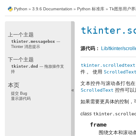
Python
»
3.9.6 Documentation
»
Python 标准库
»
Tk图形用户界面
tkinter.s
上一个主题
tkinter.messagebox
---
Tkinter 消息提示
源代码：
Lib/tkinter/scrol
下一个主题
tkinter.scrolledtext
tkinter.dnd
--- 拖放操作支
持
件 。 使用
ScrolledTex
文本控件与滚动条打包
本页
ScrolledText
控件可以
«
提交 Bug
显示源代码
如果需要更具体的控制，
class
tkinter.scrolle
frame
围绕文本和滚动