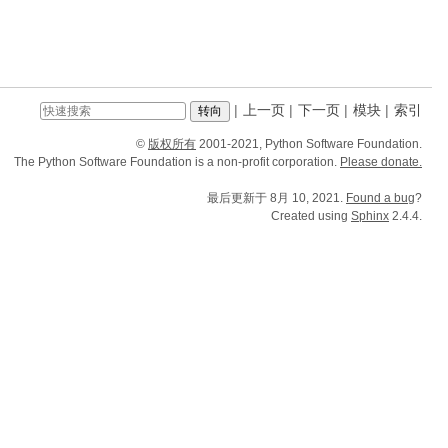
|
上一页
|
下一页
|
模块
|
索引
©
版权所有
2001-2021, Python Software Foundation.
The Python Software Foundation is a non-profit corporation.
Please donate.
最后更新于 8月 10, 2021.
Found a bug
?
Created using
Sphinx
2.4.4.