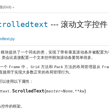
(GUI)
»
crolledtext
--- 滚动文字控件
ledtext.py
模块提供了一个同名的类，实现了带有垂直滚动条并被配置为可
t
类会比直接配置一个文本控件附加滚动条要简单得多。
在一个
Frame
中，
Grid
方法和
Pack
方法的布局管理器从
Fra
直接用于实现大多数正常的布局管理行为。
可以使用以下属性：
ScrolledText
(
)
master=None
**kw
dtext.
,
条控件的框架。