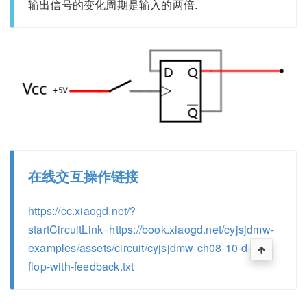
输出信号的变化周期是输入的两倍.
在线交互操作链接
https://cc.xiaogd.net/?
startCircuitLink=https://book.xiaogd.net/cyjsjdmw-
examples/assets/circuit/cyjsjdmw-ch08-10-d-flip-
flop-with-feedback.txt